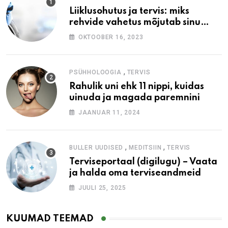
Liiklusohutus ja tervis: miks
rehvide vahetus mõjutab sinu
heaolu
OKTOOBER 16, 2023
,
PSÜHHOLOOGIA
TERVIS
Rahulik uni ehk 11 nippi, kuidas
uinuda ja magada paremnini
JAANUAR 11, 2024
,
,
BULLER UUDISED
MEDITSIIN
TERVIS
Terviseportaal (digilugu) – Vaata
ja halda oma terviseandmeid
JUULI 25, 2025
KUUMAD TEEMAD