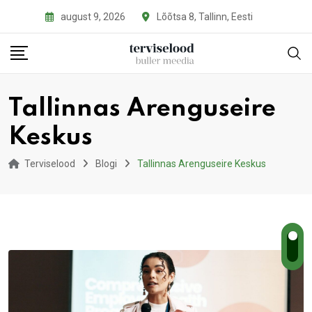
Skip
august 9, 2026
Lõõtsa 8, Tallinn, Eesti
to
content
Tallinnas Arenguseire
Keskus
Terviselood
Blogi
Tallinnas Arenguseire Keskus