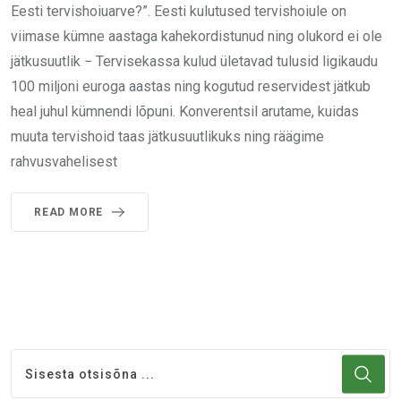
Eesti tervishoiuarve?”. Eesti kulutused tervishoiule on
viimase kümne aastaga kahekordistunud ning olukord ei ole
jätkusuutlik − Tervisekassa kulud ületavad tulusid ligikaudu
100 miljoni euroga aastas ning kogutud reservidest jätkub
heal juhul kümnendi lõpuni. Konverentsil arutame, kuidas
muuta tervishoid taas jätkusuutlikuks ning räägime
rahvusvahelisest
READ MORE