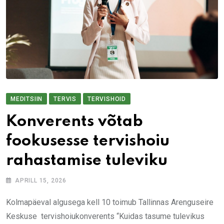
MEDITSIIN
TERVIS
TERVISHOID
Konverents võtab
fookusesse tervishoiu
rahastamise tuleviku
APRILL 15, 2026
Kolmapäeval algusega kell 10 toimub Tallinnas Arenguseire
Keskuse tervishoiukonverents “Kuidas tasume tulevikus