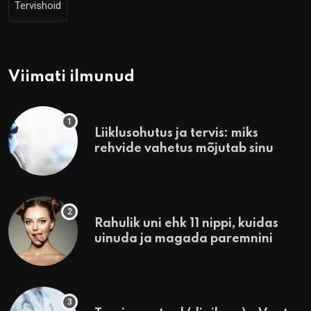
Tervishoid
Viimati ilmunud
Liiklusohutus ja tervis: miks
rehvide vahetus mõjutab sinu
heaolu
Rahulik uni ehk 11 nippi, kuidas
uinuda ja magada paremnini