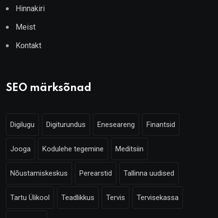
Hinnakiri
Meist
Kontakt
SEO märksõnad
Digilugu
Digiturundus
Eneseareng
Finantsid
Jooga
Kodulehe tegemine
Meditsiin
Nõustamiskeskus
Perearstid
Tallinna uudised
Tartu Ülikool
Teadlikkus
Tervis
Tervisekassa