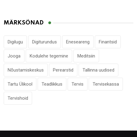
MÄRKSÕNAD
Digilugu
Digiturundus
Eneseareng
Finantsid
Jooga
Kodulehe tegemine
Meditsiin
Nõustamiskeskus
Perearstid
Tallinna uudised
Tartu Ülikool
Teadlikkus
Tervis
Tervisekassa
Tervishoid