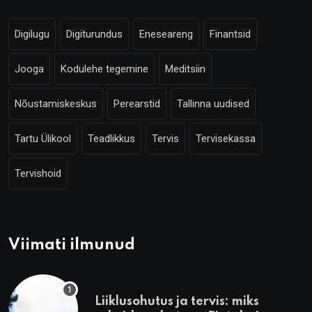
Digilugu
Digiturundus
Eneseareng
Finantsid
Jooga
Kodulehe tegemine
Meditsiin
Nõustamiskeskus
Perearstid
Tallinna uudised
Tartu Ülikool
Teadlikkus
Tervis
Tervisekassa
Tervishoid
Viimati ilmunud
Liiklusohutus ja tervis: miks