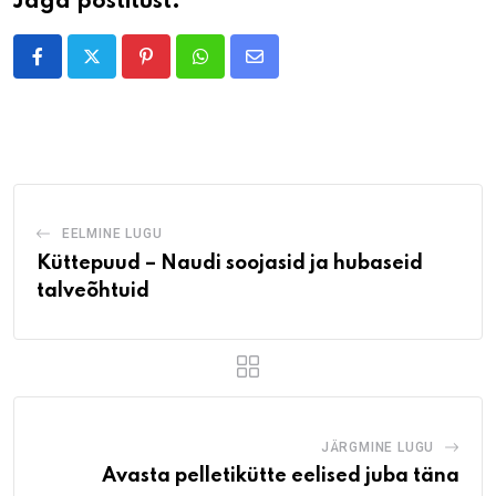
Jaga postitust:
Pinterest
Whatsapp
Share
via
Email
EELMINE LUGU
Küttepuud – Naudi soojasid ja hubaseid
talveõhtuid
JÄRGMINE LUGU
Avasta pelletikütte eelised juba täna