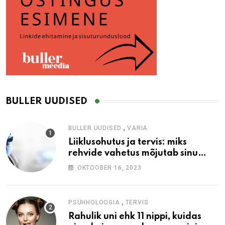
BULLER UUDISED
,
BULLER UUDISED
VARIA
Liiklusohutus ja tervis: miks
rehvide vahetus mõjutab sinu
heaolu
OKTOOBER 16, 2023
,
PSÜHHOLOOGIA
TERVIS
Rahulik uni ehk 11 nippi, kuidas