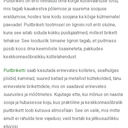
Puitbrikett on eriti hinnatud oma kõrge kütteväärtuse tõttu,
mis tagab kauakestva põlemise ja suurema soojuse
eraldumise, hoides teie kodu soojana ka kõige külmematel
päevadel. Puitbriketi tootmisel on ligniini roll eriti oluline,
kuna see aitab siduda kokku puidujäätmed, millest brikett
tehakse. See looduslik liimaine ligniin tagab, et puitmass
püsib koos ilma keemiliste lisaaineteta, pakkudes
keskkonnasõbralikku küttelahendust.
Puitbriketti
saab kasutada erinevates kolletes, sealhulgas
pliidid, kaminad, suured katlad ja metallist küttekolded, tänu
erinevatele brikettidele, mis on saadaval erinevates
suurustes ja mõõtmetes. Kujutage ette, kui mõnus on naasta
sooja ja hubasesse koju, kus praktiline ja keskkonnasõbralik
puitbrikett loob kutsuva atmosfääri. See on valik, mis mitte
ainult ei rahulda teie vajadusi, vaid toetab ka jätkusuutlikku
eluviisi.