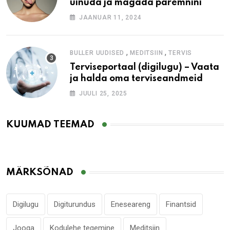
uinuda ja magada paremnini
JAANUAR 11, 2024
,
,
BULLER UUDISED
MEDITSIIN
TERVIS
Terviseportaal (digilugu) – Vaata
ja halda oma terviseandmeid
JUULI 25, 2025
KUUMAD TEEMAD
MÄRKSÕNAD
Digilugu
Digiturundus
Eneseareng
Finantsid
Jooga
Kodulehe tegemine
Meditsiin