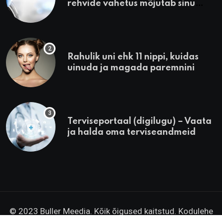
rehvide vahetus mõjutab sinu
heaolu
Rahulik uni ehk 11 nippi, kuidas
uinuda ja magada paremnini
Terviseportaal (digilugu) – Vaata
ja halda oma terviseandmeid
© 2023 Buller Meedia. Kõik õigused kaitstud. Kodulehe