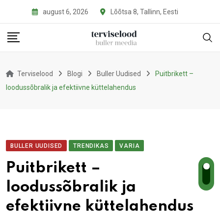
Skip
august 6, 2026
Lõõtsa 8, Tallinn, Eesti
to
content
Terviselood
Blogi
Buller Uudised
Puitbrikett –
loodussõbralik ja efektiivne küttelahendus
BULLER UUDISED
TRENDIKAS
VARIA
Puitbrikett –
loodussõbralik ja
efektiivne küttelahendus