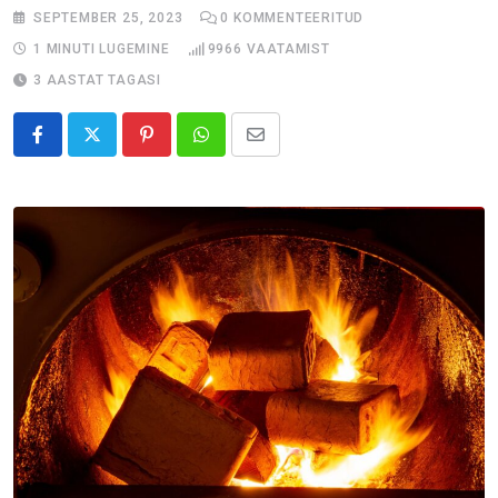
SEPTEMBER 25, 2023
0
KOMMENTEERITUD
1 MINUTI LUGEMINE
9966
VAATAMIST
3 AASTAT TAGASI
Pinterest
Whatsapp
Share
via
Email