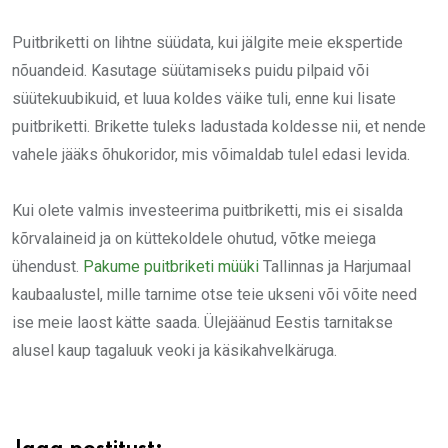
Puitbriketti on lihtne süüdata, kui jälgite meie ekspertide
nõuandeid. Kasutage süütamiseks puidu pilpaid või
süütekuubikuid, et luua koldes väike tuli, enne kui lisate
puitbriketti. Brikette tuleks ladustada koldesse nii, et nende
vahele jääks õhukoridor, mis võimaldab tulel edasi levida.
Kui olete valmis investeerima puitbriketti, mis ei sisalda
kõrvalaineid ja on küttekoldele ohutud, võtke meiega
ühendust.
Pakume puitbriketi müüki
Tallinnas ja Harjumaal
kaubaalustel, mille tarnime otse teie ukseni või võite need
ise meie laost kätte saada. Ülejäänud Eestis tarnitakse
alusel kaup tagaluuk veoki ja käsikahvelkäruga.