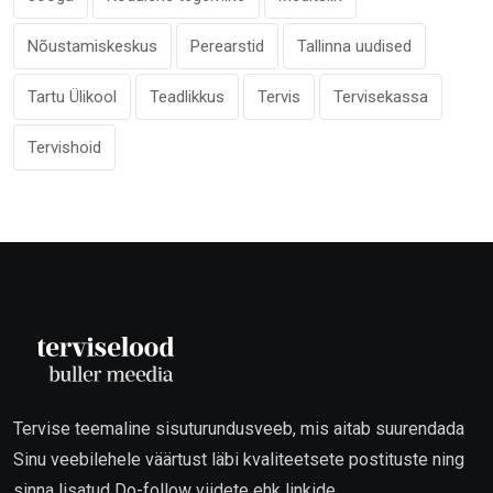
Nõustamiskeskus
Perearstid
Tallinna uudised
Tartu Ülikool
Teadlikkus
Tervis
Tervisekassa
Tervishoid
Tervise teemaline sisuturundusveeb, mis aitab suurendada
Sinu veebilehele väärtust läbi kvaliteetsete postituste ning
sinna lisatud Do-follow viidete ehk linkide.