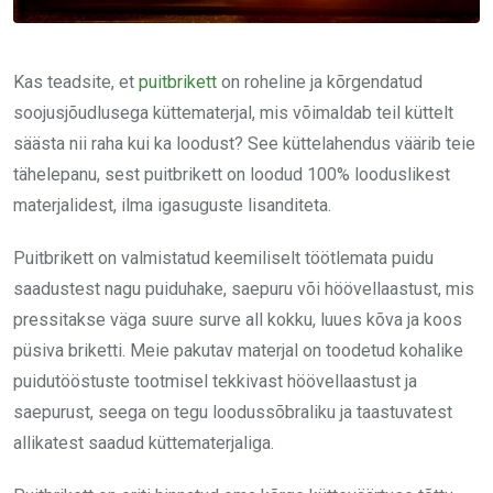
Kas teadsite, et
puitbrikett
on roheline ja kõrgendatud
soojusjõudlusega küttematerjal, mis võimaldab teil küttelt
säästa nii raha kui ka loodust? See küttelahendus väärib teie
tähelepanu, sest puitbrikett on loodud 100% looduslikest
materjalidest, ilma igasuguste lisanditeta.
Puitbrikett on valmistatud keemiliselt töötlemata puidu
saadustest nagu puiduhake, saepuru või höövellaastust, mis
pressitakse väga suure surve all kokku, luues kõva ja koos
püsiva briketti. Meie pakutav materjal on toodetud kohalike
puidutööstuste tootmisel tekkivast höövellaastust ja
saepurust, seega on tegu loodussõbraliku ja taastuvatest
allikatest saadud küttematerjaliga.